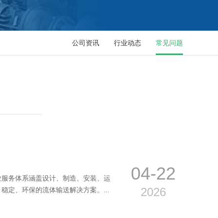
公司资讯
行业动态
常见问题
04-22
业服务体系涵盖设计、制造、安装、运
2026
定、环保的流体输送解决方案。...